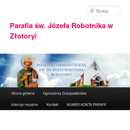
Przeskocz
do
Szuka
tekstu
Parafia św. Józefa Robotnika w
Złotoryi
Główne
Strona główna
Ogłoszenia Duszpasterskie
menu
Intencje mszalne
Kontakt
NUMER KONTA PARAFII